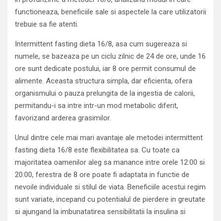
functioneaza, beneficiile sale si aspectele la care utilizatorii
trebuie sa fie atenti.
Intermittent fasting dieta 16/8, asa cum sugereaza si
numele, se bazeaza pe un ciclu zilnic de 24 de ore, unde 16
ore sunt dedicate postului, iar 8 ore permit consumul de
alimente. Aceasta structura simpla, dar eficienta, ofera
organismului o pauza prelungita de la ingestia de calorii,
permitandu-i sa intre intr-un mod metabolic diferit,
favorizand arderea grasimilor.
Unul dintre cele mai mari avantaje ale metodei intermittent
fasting dieta 16/8 este flexibilitatea sa. Cu toate ca
majoritatea oamenilor aleg sa manance intre orele 12:00 si
20:00, ferestra de 8 ore poate fi adaptata in functie de
nevoile individuale si stilul de viata. Beneficiile acestui regim
sunt variate, incepand cu potentialul de pierdere in greutate
si ajungand la imbunatatirea sensibilitatii la insulina si