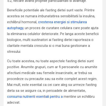
5:2, fiecare avand propriile particularitati si avantaje.
Beneficiile potentiale ale fasting dietei sunt vaste. Printre
acestea se numara imbunatatirea sensibilitatii la insulina,
echilibrul hormonal,
cresterea energiei si stimularea
autophagy
, un proces de curatare celulara care poate ajuta
la eliminarea celulelor deteriorate. Pe langa aceste beneficii
biologice, multi sustinatori ai fasting dietei raporteaza o
claritate mentala crescuta si o mai buna gestionare a
stresului.
Cu toate acestea, nu toate aspectele fasting dietei sunt
pozitive. Anumite grupuri, cum ar fi persoanele cu anumite
afectiuni medicale sau femeile insarcinate, ar trebui sa
procedeze cu precautie sau sa evite complet acest regim.
Mai mult, este esential ca cei care aleg sa urmeze fasting
dieta sa se asigure ca, in perioadele de alimentatie,
consuma nutrienti esentiali pentru a
mentine un echilibru
adecvat.