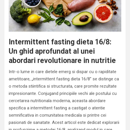
Intermittent fasting dieta 16/8:
Un ghid aprofundat al unei
abordari revolutionare in nutritie
Intr-o lume in care dietele emerg si dispar cu o rapiditate
ametitoare, „intermittent fasting dieta 16/8” se distinge ca
o metoda stiintifica si structurata, care promite rezultate
impresionante. Conjugand principiile vechi ale postului cu
cercetarea nutritionala moderna, aceasta abordare
specifica a intermittent fasting a castigat o atentie
semnificativa in comunitatea medicala si printre cei
pasionati de sanatate. Acest articol este dedicat explorarii
in profunzime a metodei 16/8, analizand modul in care