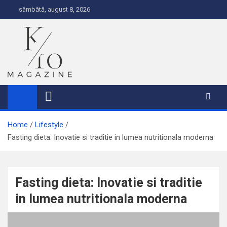
S
sâmbătă, august 8, 2026
k
i
p
t
o
c
K10
o
n
t
Home
Lifestyle
e
Fasting dieta: Inovatie si traditie in lumea nutritionala moderna
n
t
Fasting dieta: Inovatie si traditie
in lumea nutritionala moderna