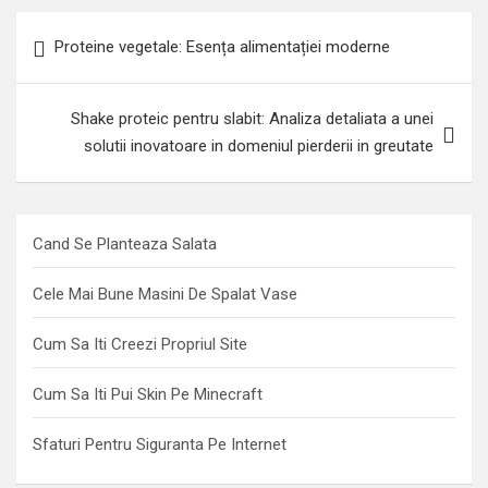
N
Proteine vegetale: Esența alimentației moderne
a
v
Shake proteic pentru slabit: Analiza detaliata a unei
i
solutii inovatoare in domeniul pierderii in greutate
g
a
r
Cand Se Planteaza Salata
e
Cele Mai Bune Masini De Spalat Vase
î
n
Cum Sa Iti Creezi Propriul Site
a
Cum Sa Iti Pui Skin Pe Minecraft
r
t
Sfaturi Pentru Siguranta Pe Internet
i