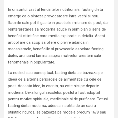
In orizontul vast al tendintelor nutritionale, fasting dieta
emerge ca o sinteza provocatoare intre vechi si nou.
Racinile sale pot fi gasite in practicile milenare de post, dar
reinterpretarea sa moderna aduce in prim plan o serie de
beneficii stiintifice care merita explorate in detaliu. Acest
articol are ca scop sa ofere o privire adanca in
mecanismele, beneficiile si provocarile asociate fasting
dietei, aruncand lumina asupra motivelor cresterii sale
fenomenale in popularitate.
La nucleul sau conceptual, fasting dieta se bazeaza pe
ideea de a alterna perioadele de alimentatie cu cele de
post. Aceasta idee, in esenta, nu este nici pe departe
moderna. De-a lungul secolelor, postul a fost adoptat
pentru motive spirituale, medicinale si de purificare. Totusi,
fasting dieta moderna, adesea insotita de un cadru
stiintific riguros, se bazeaza pe modele precum 16/8 sau