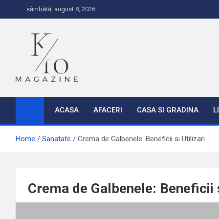
S
sâmbătă, august 8, 2026
k
i
p
t
o
c
K10
o
n
ACASA
AFACERI
CASA SI GRADINA
L
t
e
Home
Sanatate
Crema de Galbenele: Beneficii si Utilizari
n
t
Crema de Galbenele: Beneficii s