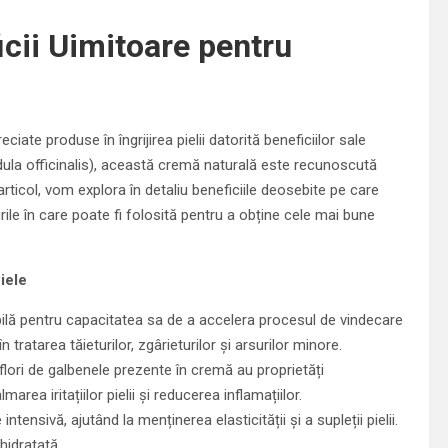
cii Uimitoare pentru
iate produse în îngrijirea pielii datorită beneficiilor sale
ndula officinalis), această cremă naturală este recunoscută
articol, vom explora în detaliu beneficiile deosebite pe care
ile în care poate fi folosită pentru a obține cele mai bune
iele
lă pentru capacitatea sa de a accelera procesul de vindecare
 tratarea tăieturilor, zgârieturilor și arsurilor minore.
flori de galbenele prezente în cremă au proprietăți
rea iritațiilor pielii și reducerea inflamațiilor.
ensivă, ajutând la menținerea elasticității și a supleții pielii.
hidratată.