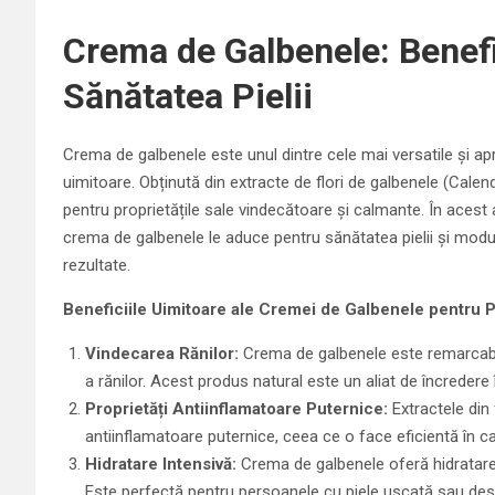
Crema de Galbenele: Benefi
Sănătatea Pielii
Crema de galbenele este unul dintre cele mai versatile și aprec
uimitoare. Obținută din extracte de flori de galbenele (Cale
pentru proprietățile sale vindecătoare și calmante. În acest 
crema de galbenele le aduce pentru sănătatea pielii și modur
rezultate.
Beneficiile Uimitoare ale Cremei de Galbenele pentru P
Vindecarea Rănilor:
Crema de galbenele este remarcabi
a rănilor. Acest produs natural este un aliat de încredere în
Proprietăți Antiinflamatoare Puternice:
Extractele din 
antiinflamatoare puternice, ceea ce o face eficientă în calma
Hidratare Intensivă:
Crema de galbenele oferă hidratare int
Este perfectă pentru persoanele cu piele uscată sau des