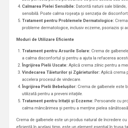
Calmarea Pielei Sensibile:
Datorită naturii sale blânde
sensibilă. Poate calma roșeața și senzația de disconfort
Tratament pentru Problemele Dermatologice:
Crema d
probleme dermatologice, inclusiv eczeme, psoriazis și a
Moduri de Utilizare Eficiente
Tratament pentru Arsurile Solare:
Crema de galbenele p
a calma disconfortul și pentru a ajuta la refacerea acest
Îngrijirea Pielii Uscate:
Aplică crema zilnic pentru a menț
Vindecarea Tăieturilor și Zgârieturilor:
Aplică crema pe
accelera procesul de vindecare.
Îngrijirea Pielii Bebelușilor:
Crema de galbenele este blâ
utilizată pentru a preveni iritațiile.
Tratament pentru Iritații și Eczeme:
Persoanele cu pro
calma mâncărimea și pentru a menține pielea sănătoasă
Crema de galbenele este un produs natural de încredere cu be
eficientă în același timp, este un element esențial în trusa ta 