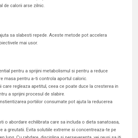
 de calorii arse zilnic.
pot ajuta sa slabesti repede. Aceste metode pot accelera
obiectivele mai usor.
ntial pentru a sprijini metabolismul si pentru a reduce
e masa pentru a-ti controla aportul caloric.
 care regleaza apetitul, ceea ce poate duce la cresterea in
ru a sprijini procesul de slabire.
constientizarea portiilor consumate pot ajuta la reducerea
pti o abordare echilibrata care sa includa o dieta sanatoasa,
are a greutatii. Evita solutiile extreme si concentreaza-te pe
 lung. Cu rabdare, disciplina si perseverenta, vei reusi sa iti