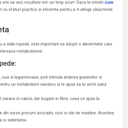
 vrei sa vezi rezultate intr-un timp scurt. Daca te intrebi
cum
et cu sfaturi practice si eficiente pentru a-ti atinge obiectivele
eta
tru a slabi repede, este important sa adopti o alimentatie care
celereaza metabolismul.
epede:
oua si leguminoase, poti stimula arderea grasimilor si
entru un metabolism sanatos si te ajuta sa te simti satul
 sarace in calorii, dar bogate in fibre, ceea ce ajuta la
ase din surse precum avocado, nuci si ulei de masline. Acestea
 si satietatea.