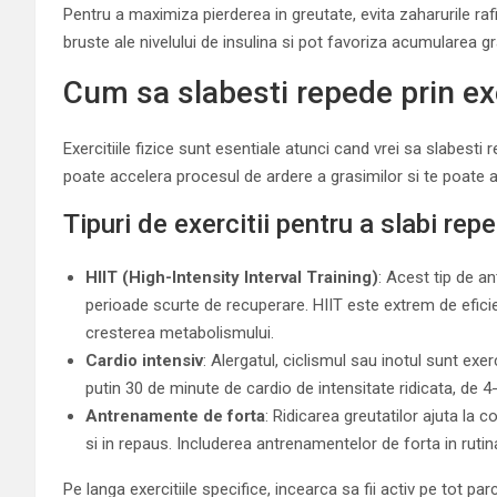
Pentru a maximiza pierderea in greutate, evita zaharurile raf
bruste ale nivelului de insulina si pot favoriza acumularea gr
Cum sa slabesti repede prin exer
Exercitiile fizice sunt esentiale atunci cand vrei sa slabest
poate accelera procesul de ardere a grasimilor si te poate aju
Tipuri de exercitii pentru a slabi rep
HIIT (High-Intensity Interval Training)
: Acest tip de a
perioade scurte de recuperare. HIIT este extrem de efici
cresterea metabolismului.
Cardio intensiv
: Alergatul, ciclismul sau inotul sunt exer
putin 30 de minute de cardio de intensitate ridicata, de 
Antrenamente de forta
: Ridicarea greutatilor ajuta la
si in repaus. Includerea antrenamentelor de forta in rutina
Pe langa exercitiile specifice, incearca sa fii activ pe tot parcu