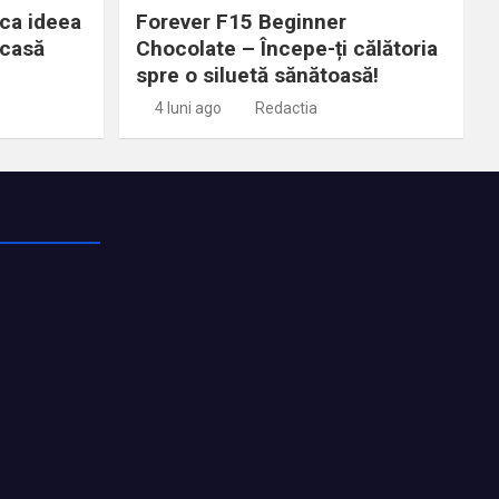
rica ideea
Forever F15 Beginner
acasă
Chocolate – Începe-ți călătoria
spre o siluetă sănătoasă!
4 luni ago
Redactia