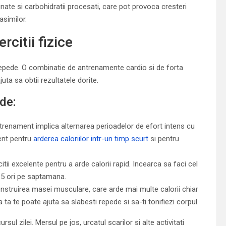
inate si carbohidratii procesati, care pot provoca cresteri
asimilor.
citii fizice
i repede. O combinatie de antrenamente cardio si de forta
ta sa obtii rezultatele dorite.
ede:
ntrenament implica alternarea perioadelor de efort intens cu
ent pentru
arderea caloriilor intr-un timp scurt
si pentru
citii excelente pentru a arde calorii rapid. Incearca sa faci cel
4-5 ori pe saptamana.
 construirea masei musculare, care arde mai multe calorii chiar
 ta te poate ajuta sa slabesti repede si sa-ti tonifiezi corpul.
rsul zilei. Mersul pe jos, urcatul scarilor si alte activitati