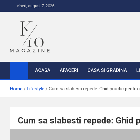
S
vineri, august 7, 2026
k
i
p
t
o
c
K10
o
n
ACASA
AFACERI
CASA SI GRADINA
L
t
e
Home
Lifestyle
Cum sa slabesti repede: Ghid practic pentru 
n
t
Cum sa slabesti repede: Ghid p