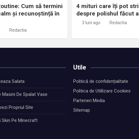
outine: Cum să termini
4 mituri care îți pot st
calm și recunoștință în
despre polishul făcut 
3 luni ago
Redactia
Redactia
Utile
teaza Salata
Politică de confidențialitate
Politica de Utillizare Cookies
e Masini De Spalat Vase
Parteneri Media
ezi Propriul Site
Sitemap
i Skin Pe Minecraft