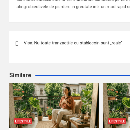
atingi obiectivele de pierdere in greutate intr-un mod rapid s
N
Visa: Nu toate tranzactiile cu stablecoin sunt „reale”
a
v
i
Similare
g
a
r
e
LIFESTYLE
LIFESTYLE