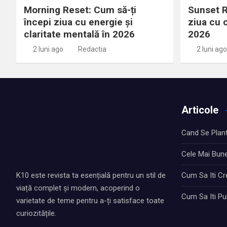
î
Morning Reset: Cum să-ți
Sunset R
n
începi ziua cu energie și
ziua cu 
claritate mentală în 2026
2026
a
2 luni ago
Redactia
2 luni ago
r
t
i
Articole
c
Cand Se Plan
o
Cele Mai Bun
l
K10 este revista ta esențială pentru un stil de
Cum Sa Iti Cre
e
viață complet și modern, acoperind o
Cum Sa Iti Pu
varietate de teme pentru a-ți satisface toate
curiozitățile.