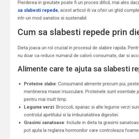
Pierderea in greutate poate fi un proces dificil, mai ales daca
sa slabesti repede
, acest articol iti va oferi un ghid compl
intr-un mod sanatos si sustenabil.
Cum sa slabesti repede prin di
Dieta joaca un rol crucial in procesul de slabire rapida. Pen
nu doar ca reduce numarul de calorii consumate, dar si ac
Alimente care te ajuta sa slabesti r
Proteine slabe
: Consumand alimente precum pui, peste, 
mentinerea masei musculare. Proteinele sunt esentiale p
pentru mai mult timp.
Legume verzi
: Broccoli, spanac si alte legume verzi sunt
controlul apetitului si la imbunatatirea digestiei.
Grasimi sanatoase
: Include in dieta ta grasimi sanato
pot ajuta la reglarea hormonilor care controleaza foamea