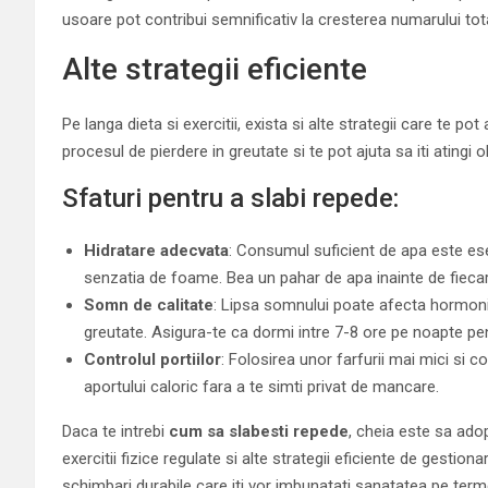
usoare pot contribui semnificativ la cresterea numarului total
Alte strategii eficiente
Pe langa dieta si exercitii, exista si alte strategii care te 
procesul de pierdere in greutate si te pot ajuta sa iti atingi 
Sfaturi pentru a slabi repede:
Hidratare adecvata
: Consumul suficient de apa este ese
senzatia de foame. Bea un pahar de apa inainte de fiecar
Somn de calitate
: Lipsa somnului poate afecta hormonii
greutate. Asigura-te ca dormi intre 7-8 ore pe noapte pent
Controlul portiilor
: Folosirea unor farfurii mai mici si 
aportului caloric fara a te simti privat de mancare.
Daca te intrebi
cum sa slabesti repede
, cheia este sa ado
exercitii fizice regulate si alte strategii eficiente de gestion
schimbari durabile care iti vor imbunatati sanatatea pe termen