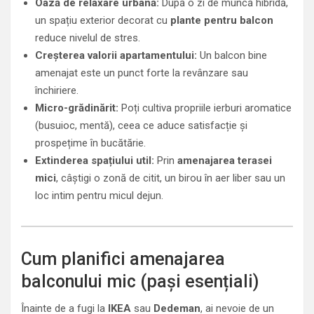
Oază de relaxare urbană:
După o zi de muncă hibridă,
un spațiu exterior decorat cu
plante pentru balcon
reduce nivelul de stres.
Creșterea valorii apartamentului:
Un balcon bine
amenajat este un punct forte la revânzare sau
închiriere.
Micro-grădinărit:
Poți cultiva propriile ierburi aromatice
(busuioc, mentă), ceea ce aduce satisfacție și
prospețime în bucătărie.
Extinderea spațiului util:
Prin
amenajarea terasei
mici
, câștigi o zonă de citit, un birou în aer liber sau un
loc intim pentru micul dejun.
Cum planifici amenajarea
balconului mic (pași esențiali)
Înainte de a fugi la
IKEA
sau
Dedeman
, ai nevoie de un