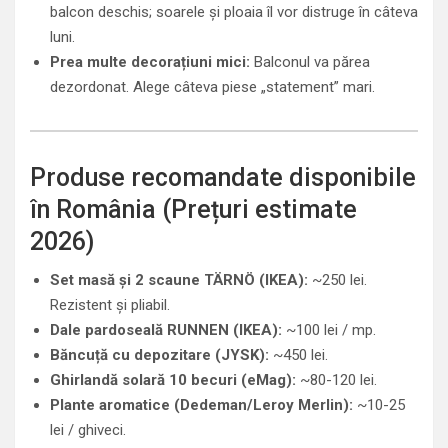
balcon deschis; soarele și ploaia îl vor distruge în câteva
luni.
Prea multe decorațiuni mici:
Balconul va părea
dezordonat. Alege câteva piese „statement” mari.
Produse recomandate disponibile
în România (Prețuri estimate
2026)
Set masă și 2 scaune TÄRNÖ (IKEA):
~250 lei.
Rezistent și pliabil.
Dale pardoseală RUNNEN (IKEA):
~100 lei / mp.
Băncuță cu depozitare (JYSK):
~450 lei.
Ghirlandă solară 10 becuri (eMag):
~80-120 lei.
Plante aromatice (Dedeman/Leroy Merlin):
~10-25
lei / ghiveci.